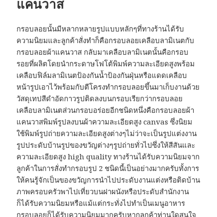
แคนวาส
กรอบลอยนั้นมีหลากหลายรูปแบบหลักๆที่ทางร้านได้รับ
ความนิยมและลูกค้าสั่งทำก็คือกรอบลอยเคลือบลามิเนตกับ
กรอบลอยผ้าแคนวาส กลับมาเคลือบลามิเนตนั้นคือกรอบ
รอยที่ผลิตโดยนำกระดาษโฟโต้พิมพ์ความละเอียดสูงพร้อม
เคลือบฟิล์มลามิเนตป้องกันน้ำป้องกันฝุ่นหรือแดดเคลือบ
หน้ารูปเอาไว้พร้อมกับตีโครงทำกรอบลอยขึ้นมาเก็บงานด้วย
วัสดุเทปสีดำอัดกาวรูปติดลงบนกรอบเรียกว่ากรอบลอย
เคลือบลามิเนตส่วนกรอบอร่อยอีกชนิดหนึ่งคือกรอบลอยผ้า
แคนวาสพิมพ์รูปลงบนผ้าความละเอียดสูง canvas ซึ่งนิยม
ใช้พิมพ์รูปถ่ายความละเอียดสูงต่างๆไม่ว่าจะเป็นรูปแต่งงาน
รูปประดับบ้านรูปของขวัญต่างๆรูปถ่ายทั่วไปซึ่งให้สีสันและ
ความละเอียดสูง high quality ทางร้านได้รับความนิยมจาก
ลูกค้าในการสั่งทำกรอบรูป 2 ชนิดนี้เป็นอย่างมากครับทั้งการ
ให้คนรู้จักเป็นของขวัญการนำไปประดับงานแต่งหรือติดบ้าน
ภาพครอบครัวพาไปเที่ยวบนฝาผนังหรือประดับสำนักงาน
ก็ได้รับความนิยมหรือแม้แต่กระทั่งไปทำเป็นเมนูอาหาร
กรอบลอยก็ได้รับความนิยมมากครับหากลูกค้าท่านใดสนใจ