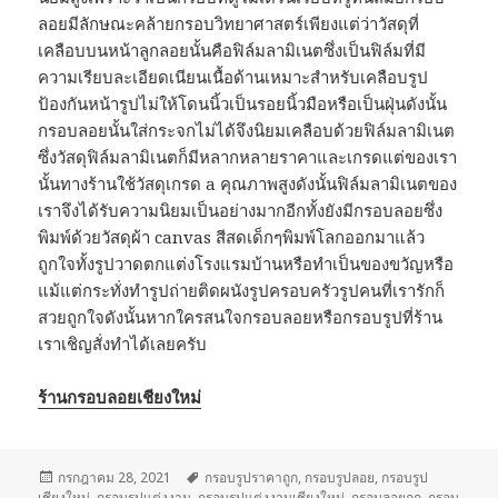
ลอยมีลักษณะคล้ายกรอบวิทยาศาสตร์เพียงแต่ว่าวัสดุที่
เคลือบบนหน้าลูกลอยนั้นคือฟิล์มลามิเนตซึ่งเป็นฟิล์มที่มี
ความเรียบละเอียดเนียนเนื้อด้านเหมาะสำหรับเคลือบรูป
ป้องกันหน้ารูปไม่ให้โดนนิ้วเป็นรอยนิ้วมือหรือเป็นฝุ่นดังนั้น
กรอบลอยนั้นใส่กระจกไม่ได้จึงนิยมเคลือบด้วยฟิล์มลามิเนต
ซึ่งวัสดุฟิล์มลามิเนตก็มีหลากหลายราคาและเกรดแต่ของเรา
นั้นทางร้านใช้วัสดุเกรด a คุณภาพสูงดังนั้นฟิล์มลามิเนตของ
เราจึงได้รับความนิยมเป็นอย่างมากอีกทั้งยังมีกรอบลอยซึ่ง
พิมพ์ด้วยวัสดุผ้า canvas สีสดเด็กๆพิมพ์โลกออกมาแล้ว
ถูกใจทั้งรูปวาดตกแต่งโรงแรมบ้านหรือทำเป็นของขวัญหรือ
แม้แต่กระทั่งทำรูปถ่ายติดผนังรูปครอบครัวรูปคนที่เรารักก็
สวยถูกใจดังนั้นหากใครสนใจกรอบลอยหรือกรอบรูปที่ร้าน
เราเชิญสั่งทำได้เลยครับ
ร้านกรอบลอยเชียงใหม่
เขียน
ป้าย
กรกฎาคม 28, 2021
กรอบรูปราคาถูก
,
กรอบรูปลอย
,
กรอบรูป
เมื่อ
กำกับ
เชียงใหม่
,
กรอบรูปแต่งงาน
,
กรอบรูปแต่งงานเชียงใหม่
,
กรอบลอยถูก
,
กรอบ